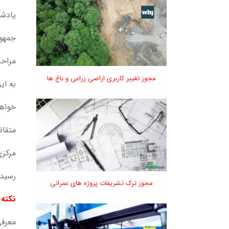
یادشد
جمهور
مراحل
مجوز تغییر کاربری اراضی زراعی و باغ ها
به ای
خواهد
متقا
مرکز
رسيد.
مجوز ترک تشریفات پروژه های عمرانی
نکته م
معرفی