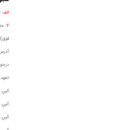
الف
– 
7
فوق)،
آدرس: تهران، بل
درخوا
تعهد 
کپي ب
کپي ب
کپي ب
کپي ب