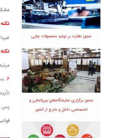
مشکوک
نکته م
مجوز نظارت بر تولید محصولات چاپی
غیربا
نکته م
مرتبط
6
. بت
تأیید
مجوز برگزاری نمایشگاه‌های بین‌المللی و
پس از
اختصاصی داخل و خارج از کشور
قوانی