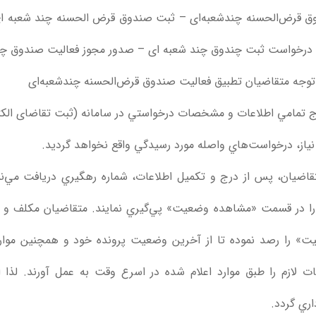
ق قرض‌الحسنه چند‌شعبه‌ای – ثبت صندوق قرض الحسنه چند شعبه 
 درخواست ثبت چندوق چند شعبه ای – صدور مجوز فعالیت صندوق چن
توجه متقاضیان تطبیق فعالیت صندوق قرض‌الحسنه چند‌شعبه‌ای
ج تمامي اطلاعات و مشخصات درخواستي در سامانه (ثبت تقاضای الکتر
نیاز، درخواست‌هاي واصله مورد رسيدگي واقع نخواهد گرديد.
قاضيان، پس از درج و تکميل اطلاعات، شماره رهگيري دريافت مي‌ن
را در قسمت «مشاهده وضعيت» پي‌گيري نمايند. متقاضیان مکلف 
» را رصد نموده تا از آخرین وضعیت پرونده خود و همچنین موارد 
ات لازم را طبق موارد اعلام شده در اسرع وقت به عمل آورند. لذا ا
ري گردد.