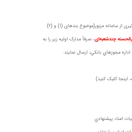
. متقاضیان پس از ثبت و درج کامل اطلاعات درخواستی و دریافت کد رهگیری از سامانه مزبور(موضوع بندهای (1) و (2)
الحسنه
چند‌شعبه‌ای
، صرفاً مدارک اولیه زير را به
 اینجا کليک کنيد)
ات امناء پيشنهادي
ت امناء پيشنهادي