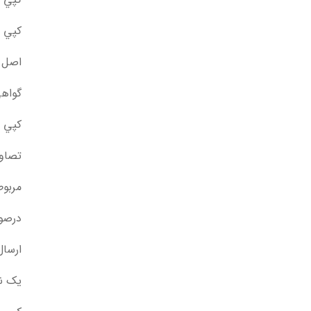
کپي ب
اصل گ
گواهي
کپي ب
تصاوی
مربوط
درصور
ارسال
يک ن