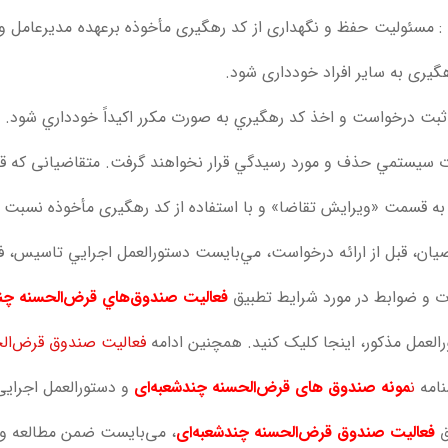
: مسئولیت حفظ و نگهداری از کد رهگیری مأخوذه برعهده مدیرعامل و نما
گیری به سایر افراد خودداری شود.
 ثبت درخواست و اخذ کد رهگيري به صورت مکرر اکيداً خودداري شود
سيستمي حذف و مورد رسيدگي قرار نخواهند گرفت. متقاضیانی که قبلاً
به قسمت «ویرایش تقاضا» و با استفاده از کد رهگیری مأخوذه نسبت به
يان، قبل از ارائه درخواست، مي‌بایست دستورالعمل اجرايي تاسيس، ف
ت و ضوابط در مورد شرايط تطبیق
فعاليت صندوق‌هاي قرض‌الحسنه
چند
العمل مذکور، اینجا کليک کنيد. همچنین ادامه
فعالیت صندوق قرض‌ال
نامه
ن
مونه صندوق های قرض‌الحسنه
چندشعبه‌ای
و دستورالعمل اجرایی 
ق
فعالیت صندوق قرض‌الحسنه
چند‌شعبه‌ای
، می‌بایست ضمن مطالعه و ر