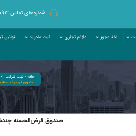
شماره‌های تماس 09120213393/09120250912
کت
اخذ مجوز
علائم تجاری
ثبت مادرید
قوانین ث
خانه
>
ثبت شرکت
>
صندوق قرض‌الحسنه چن
صندوق قرض‌الحسنه چند‌شع